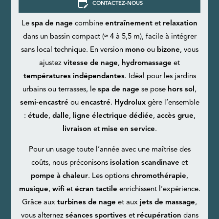
edit_calendar
CONTACTEZ-NOUS
Le
spa de nage
combine
entraînement
et
relaxation
dans un bassin compact (≈ 4 à 5,5 m), facile à intégrer
sans local technique. En version
mono
ou
bizone
, vous
ajustez
vitesse de nage
,
hydromassage
et
températures indépendantes
. Idéal pour les jardins
urbains ou terrasses, le
spa de nage
se pose
hors sol
,
semi-encastré
ou
encastré
.
Hydrolux
gère l’ensemble
:
étude
,
dalle
,
ligne électrique dédiée
,
accès grue
,
livraison
et
mise en service
.
Pour un usage toute l’année avec une maîtrise des
coûts, nous préconisons
isolation scandinave
et
pompe à chaleur
. Les options
chromothérapie
,
musique
,
wifi
et
écran tactile
enrichissent l’expérience.
Grâce aux
turbines de nage
et aux
jets de massage
,
vous alternez
séances sportives
et
récupération
dans