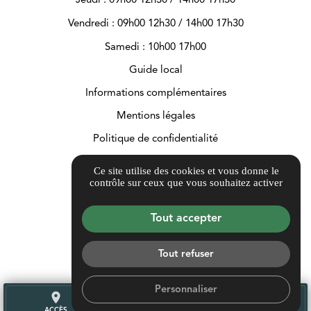
Vendredi : 09h00 12h30 / 14h00 17h30
Samedi : 10h00 17h00
Guide local
Informations complémentaires
Mentions légales
Politique de confidentialité
Gestion des cookies
Ce site utilise des cookies et vous donne le
contrôle sur ceux que vous souhaitez activer
Tout accepter
Tout refuser
Personnaliser
place
call
mail
ACCÈS
TÉL.
CONTACT